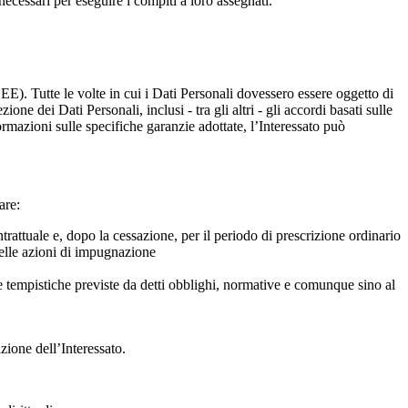
necessari per eseguire i compiti a loro assegnati.
SEE). Tutte le volte in cui i Dati Personali dovessero essere oggetto di
one dei Dati Personali, inclusi - tra gli altri - gli accordi basati sulle
rmazioni sulle specifiche garanzie adottate, l’Interessato può
are:
ontrattuale e, dopo la cessazione, per il periodo di prescrizione ordinario
 delle azioni di impugnazione
le tempistiche previste da detti obblighi, normative e comunque sino al
zione dell’Interessato.