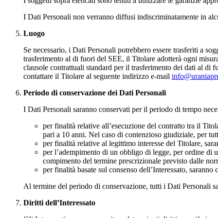
I soggetti sopra elencati sono tenuti a utilizzare le garanzie app
I Dati Personali non verranno diffusi indiscriminatamente in a
Luogo
Se necessario, i Dati Personali potrebbero essere trasferiti a so
trasferimento al di fuori del SEE, il Titolare adotterà ogni misura
clausole contrattuali standard per il trasferimento dei dati al d
contattare il Titolare al seguente indirizzo e-mail
info@uraniapre
Periodo di conservazione dei Dati Personali
I Dati Personali saranno conservati per il periodo di tempo necessa
per finalità relative all’esecuzione del contratto tra il Tit
pari a 10 anni. Nel caso di contenzioso giudiziale, per tut
per finalità relative al legittimo interesse del Titolare, s
per l’adempimento di un obbligo di legge, per ordine di un
compimento del termine prescrizionale previsto dalle nor
per finalità basate sul consenso dell’Interessato, saranno
Al termine del periodo di conservazione, tutti i Dati Personali s
Diritti dell’Interessato