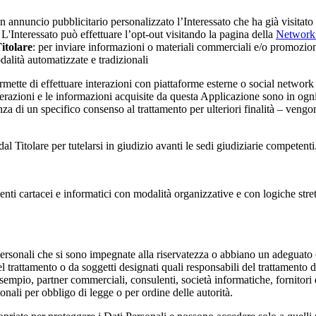
 annuncio pubblicitario personalizzato l’Interessato che ha già visitato o
 L'Interessato può effettuare l’opt-out visitando la pagina della
Network 
Titolare
: per inviare informazioni o materiali commerciali e/o promozionali
alità automatizzate e tradizionali
rmette di effettuare interazioni con piattaforme esterne o social network i
nterazioni e le informazioni acquisite da questa Applicazione sono in ogn
za di un specifico consenso al trattamento per ulteriori finalità – vengon
dal Titolare per tutelarsi in giudizio avanti le sedi giudiziarie competenti
enti cartacei e informatici con modalità organizzative e con logiche stret
Personali che si sono impegnate alla riservatezza o abbiano un adeguato 
 trattamento o da soggetti designati quali responsabili del trattamento dal
esempio, partner commerciali, consulenti, società informatiche, fornitori 
onali per obbligo di legge o per ordine delle autorità.