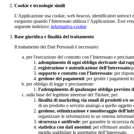
Cookie e tecnologie simili
L'Applicazione usa cookie, web beacon, identificatori univoci e al
eseguono quando l’Interessato utilizza l’Applicazione. Essi veng
seguente indirizzo:
informativa-cookie
Base giuridica e finalità del trattamento
Il trattamento dei Dati Personali è necessario:
per l'esecuzione del contratto con l’Interessato e precisam
adempimento di ogni obbligo derivante dal rapp
registrazione e autenticazione dell’Interessato:
p
supporto e contatto con l’Interessato
: per rispon
gestione dei pagamenti
: per gestire i pagamenti tr
per obbligo di legge e precisamente:
l’adempimento di qualunque obbligo previsto da
sulla base del legittimo interesse del Titolare, per:
finalità di marketing via email di prodotti e/o ser
di un prodotto o servizio analogo a quello oggetto 
gestione, ottimizzazione e monitoraggio dell’inf
organizzare le informazioni in un sistema informatic
sicurezza e antifrode
: per garantire la sicurezza de
statistica con dati anonimi
: per effettuare analisi
meglio soddisfare le aspettative dell’Interessato