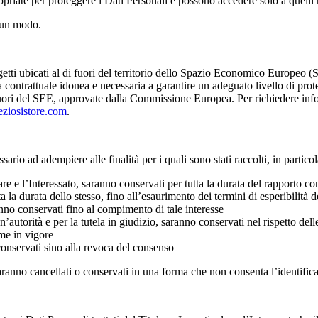
ropriate per proteggere i Dati Personali e possono accedere solo a quelli 
lcun modo.
ggetti ubicati al di fuori del territorio dello Spazio Economico Europeo (
 contrattuale idonea e necessaria a garantire un adeguato livello di protezi
i fuori del SEE, approvate dalla Commissione Europea. Per richiedere info
ziosistore.com
.
rio ad adempiere alle finalità per i quali sono stati raccolti, in particol
olare e l’Interessato, saranno conservati per tutta la durata del rapporto c
ta la durata dello stesso, fino all’esaurimento dei termini di esperibilità
aranno conservati fino al compimento di tale interesse
’autorità e per la tutela in giudizio, saranno conservati nel rispetto del
me in vigore
 conservati sino alla revoca del consenso
aranno cancellati o conservati in una forma che non consenta l’identifica