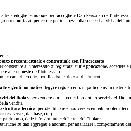
tre analoghe tecnologie per raccogliere Dati Personali dell’Interessato s
ono memorizzati per essere poi trasmessi alla successiva visita dell'Int
ente:
orto precontrattuale o contrattuale con l’Interessato
er consentire all’Interessato di registrarsi sull’Applicazione, accedere e
dere alle richieste dell’Interessato
amite carta di credito, bonifico bancario o altri strumenti
lle vigenti normative
, leggi e regolamenti, in particolare, in materia tr
vizi del titolare
per vendere direttamente i prodotti o servizi del Titolar
della vendita
rastruttura tecnica
: per identificare e risolvere eventuali problemi tecn
o (es. server, database, etc.)
l patrimonio, delle infrastrutture e delle reti del Titolare
 statistiche su dati aggregati e anonimi per analizzare i comportamenti dell’