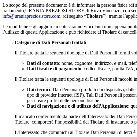
Lo scopo del presente documento è di informare la persona fisica (di s
trattamento,URANIA PREZIOSI STORE di Ruva Vincenzo, con sede leg
info@uraniapreziosistore.com
, (di seguito “
Titolare
”), tramite l’ap
Le modifiche e gli aggiornamenti saranno vincolanti non appena pubblic
l’utilizzo di questa Applicazione e può richiedere al Titolare di cancell
Categorie di Dati Personali trattati
Il Titolare tratta le seguenti tipologie di Dati Personali forniti v
Dati di contatto
: nome, cognome, indirizzo, e-mail, telefo
Dati fiscali e di pagamento
: codice fiscale, partita IVA, 
Il Titolare tratta le seguenti tipologie di Dati Personali raccolti
Dati tecnici
: Dati Personali prodotti dai dispositivi, dalle
tipo di provider Internet (ISP). Tali Dati Personali posson
per creare profili delle persone fisiche
Dati di navigazione e di utilizzo dell’Applicazione
: qu
Il mancato conferimento da parte dell’Interessato dei Dati Persona
Titolare, comporterà l’impossibilità del Titolare di instaurare o p
L’Interessato che comunichi al Titolare Dati Personali di terzi 