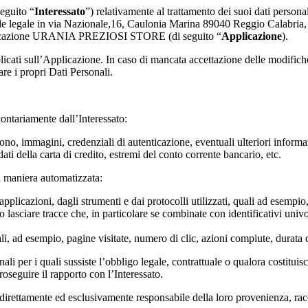
eguito “
Interessato
”) relativamente al trattamento dei suoi dati personal
ale in via Nazionale,16, Caulonia Marina 89040 Reggio Calabria, P
plicazione URANIA PREZIOSI STORE (di seguito “
Applicazione
).
ati sull’Applicazione. In caso di mancata accettazione delle modifiche 
are i propri Dati Personali.
olontariamente dall’Interessato:
no, immagini, credenziali di autenticazione, eventuali ulteriori informazi
dati della carta di credito, estremi del conto corrente bancario, etc.
 in maniera automatizzata:
 applicazioni, dagli strumenti e dai protocolli utilizzati, quali ad esempio,
o lasciare tracce che, in particolare se combinate con identificativi univo
ali, ad esempio, pagine visitate, numero di clic, azioni compiute, durata d
li per i quali sussiste l’obbligo legale, contrattuale o qualora costituis
roseguire il rapporto con l’Interessato.
è direttamente ed esclusivamente responsabile della loro provenienza, ra