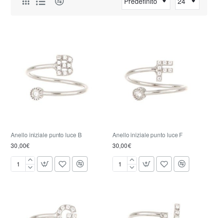
Anello iniziale punto luce B
Anello iniziale punto luce F
30,00€
30,00€
Anello
Anello
iniziale
iniziale
punto
punto
luce
luce
B
F