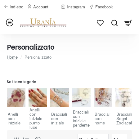
Indietro
Account
Instagram
Facebook
Personalizzato
home
Home
Personalizzato
Sottocategorie
Anelli
Bracciali
Anelli
con
Bracciali
Bracciali
Bracciali
con
con
iniziale
con
con
Segni
iniziale
iniziale
punto
iniziale
nome
Zodiacali
pendente
luce