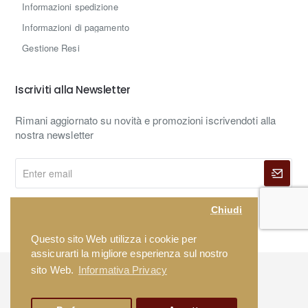
Informazioni spedizione
Informazioni di pagamento
Gestione Resi
Iscriviti alla Newsletter
Rimani aggiornato su novità e promozioni iscrivendoti alla
nostra newsletter
Enter
email
Chiudi
Ho letto e accetto
Informativa privacy
Questo sito Web utilizza i cookie per
assicurarti la migliore esperienza sul nostro
Copyright © 2026, Urania Preziosi Store - P.iva
sito Web.
Informativa Privacy
IT02181860806
webmaster:
mathsolutions