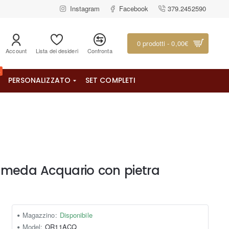
Instagram
Facebook
379.2452590
0 prodotti - 0,00€
Account
Lista dei desideri
Confronta
%
PERSONALIZZATO
SET COMPLETI
omeda Acquario con pietra
Magazzino:
Disponibile
Model:
OR11ACQ