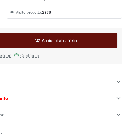
Visite prodotto:
2836
Aggiungi al carrello
esideri
Confronta
uito
usa