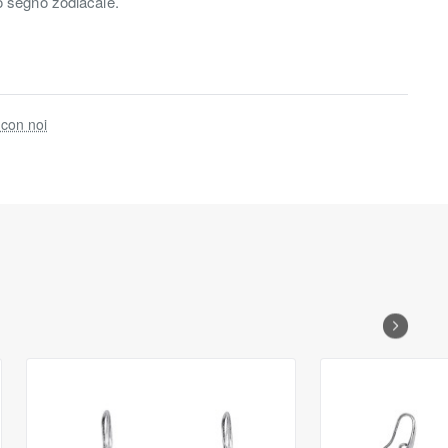
o segno zodiacale.
 con noi