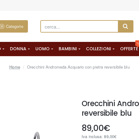
Categorie
cerca...
O
DONNA
UOMO
BAMBINI
COLLEZIONI
OFFERTE
home
Home
Orecchini Andromeda Acquario con pietra reversibile blu
Orecchini Andr
reversibile blu
89,00€
Iva inclusa: 89,00€