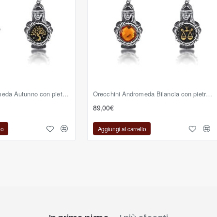
Orecchini Andromeda Autunno con pietra reversibile ambra
Orecchini Andromeda Bilancia con pietra reversibile ambra
89,00€
lo
Aggiungi al carrello