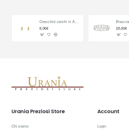
Orecchini cerchi in Acciaio Dorati 14 mm
Braccia
6,00€
25,00€
Urania Preziosi Store
Account
Chi siamo
Login