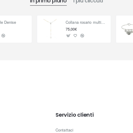
In primo piano
I più cliccati
le Denise
Collana rosario multicolor in argento 925
75,00€
Servizio clienti
Contattaci